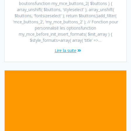
boutonsfunction my_mce_buttons_2( $buttons ) {
array_unshift( $buttons, ‘styleselect’ ); array_unshift(
$buttons, ‘fontsizeselect’ ); return $buttons;}add_filter(
‘mce_buttons_2’, ‘my_mce_buttons_2’ ); // Fonction pour
personnalisé les optionsfunction
my_mce_before_init_insert_formats( $init_array ) {
$style_formats=array( array( ‘title’ =>…
Lire la suite