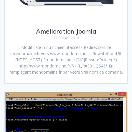
Amélioration Joomla
17 février 2016
Modification du fichier .htaccess Redirection de
mondomaine.fr vers www.mondomaine.fr RewriteCond %
{HTTP_HOST} ^mondomaine.fr [NC]RewriteRule ^(.*)
http://www.mondomaine.fr/$1 [L,R=301,QSA]* En
remplaçant mondomaine.fr par votre vrai nom de domaine.