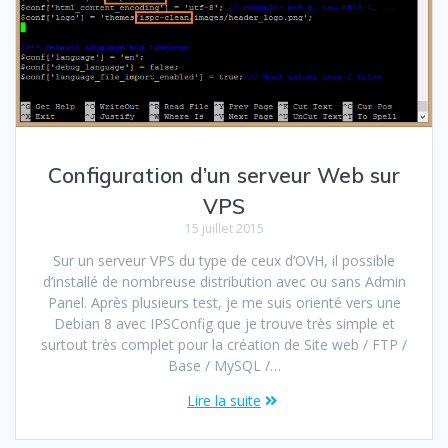
Configuration d’un serveur Web sur
VPS
15 juillet 2015
Sur un serveur VPS du type de ceux d’OVH, il possible
d’installé de nombreuse distribution avec ou sans Admin
Panel. Après plusieurs test, je me suis orienté vers une
Debian 8 avec IPSConfig que je trouve très simple et
surtout très complet pour la création de Site web / FTP /
Base / MySQL /…
Lire la suite