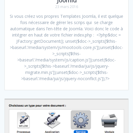
23 mars 2016
Si vous créez vos propres Templates Joomla, il est quelque
fois nécessaire de gérer les scrips qui se charge
automatique dans l’en-tête de Joomla. Voici donc le code à
intégrer en haut de votre fichier index.php : <?php$doc =
JFactory::getDocument(); unset($doc->_scripts[$this-
>baseurl.’/media/system/js/mootools-core.js’]);unset($doc-
>_scripts[$this-
>baseurl.’/media/system/js/caption.js’]);unset($doc-
>_scripts[$this->baseurl.’/media/jui/js/jquery-
migrate.min.js’]);unset($doc->_scripts[$this-
>baseurl.’/media/jui/js/jquery-noconflict.js’]);?>