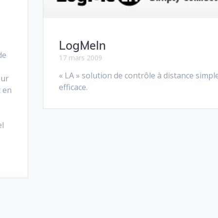
LogMeIn
de
17 mars 2009
« LA » solution de contrôle à distance simple
sur
efficace.
t en
el