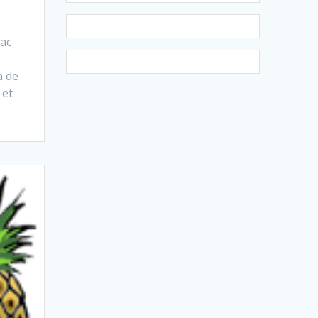
Mac
a de
 et