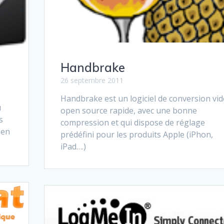
Handbrake
26 septembre 2011
Handbrake est un logiciel de conversion vi
u
open source rapide, avec une bonne
s
compression et qui dispose de réglage
 en
prédéfini pour les produits Apple (iPhon,
iPad….)