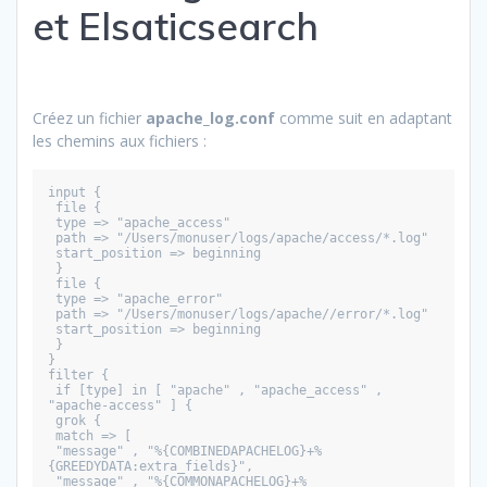
et Elsaticsearch
Créez un fichier
apache_log.conf
comme suit en adaptant
les chemins aux fichiers :
input {
 file {
 type => "apache_access"
 path => "/Users/monuser/logs/apache/access/*.log"
 start_position => beginning
 }
 file {
 type => "apache_error"
 path => "/Users/monuser/logs/apache//error/*.log"
 start_position => beginning
 }
}
filter {
 if [type] in [ "apache" , "apache_access" , 
"apache-access" ] {
 grok {
 match => [
 "message" , "%{COMBINEDAPACHELOG}+%
{GREEDYDATA:extra_fields}",
 "message" , "%{COMMONAPACHELOG}+%