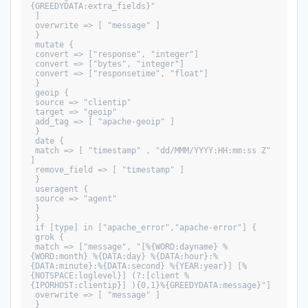
{GREEDYDATA:extra_fields}"
 ]
 overwrite => [ "message" ]
 }
 mutate {
 convert => ["response", "integer"]
 convert => ["bytes", "integer"]
 convert => ["responsetime", "float"]
 }
 geoip {
 source => "clientip"
 target => "geoip"
 add_tag => [ "apache-geoip" ]
 }
 date {
 match => [ "timestamp" , "dd/MMM/YYYY:HH:mm:ss Z" 
]
 remove_field => [ "timestamp" ]
 }
 useragent {
 source => "agent"
 }
 }
 if [type] in ["apache_error","apache-error"] {
 grok {
 match => ["message", "[%{WORD:dayname} %
{WORD:month} %{DATA:day} %{DATA:hour}:%
{DATA:minute}:%{DATA:second} %{YEAR:year}] [%
{NOTSPACE:loglevel}] (?:[client %
{IPORHOST:clientip}] ){0,1}%{GREEDYDATA:message}"]
 overwrite => [ "message" ]
 }