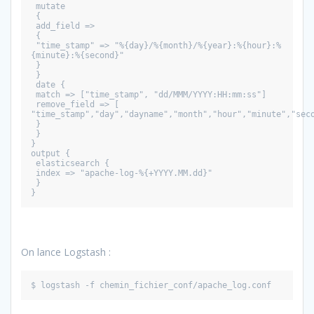
 mutate
 {
 add_field =>
 {
 "time_stamp" => "%{day}/%{month}/%{year}:%{hour}:%
{minute}:%{second}"
 }
 }
 date {
 match => ["time_stamp", "dd/MMM/YYYY:HH:mm:ss"]
 remove_field => [ 
"time_stamp","day","dayname","month","hour","minute","sec
 }
 }
}
output {
 elasticsearch {
 index => "apache-log-%{+YYYY.MM.dd}"
 }
}
On lance Logstash :
$ logstash -f chemin_fichier_conf/apache_log.conf