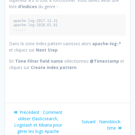
supérieur à 0 si tout à fonctionner. Vous devez avoir une
liste
d’indices
du genre
:
apache-log-2017.12.31
apache-log-2018.01.01
......
Dans la zone Index pattern saisissez alors
apache-log-*
et cliquez sur
Next Step
En
Time Filter field name
sélectionnez
@Timestamp
et
cliquez sur
Create index pattern
Précédent :
Comment
utiliser Elasticsearch,
Suivant :
Nanoblock-
Logstash et Kibana pour
time
gérer les logs Apache