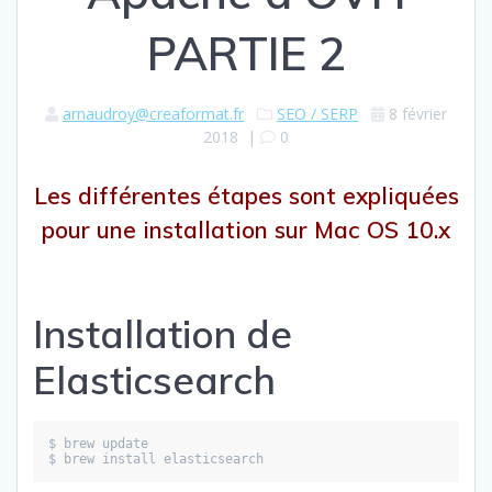
PARTIE 2
arnaudroy@creaformat.fr
SEO / SERP
8 février
2018
|
0
Les différentes étapes sont expliquées
pour une installation sur Mac OS 10.x
Installation de
Elasticsearch
$ brew update
$ brew install elasticsearch