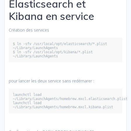
Elasticsearch et
Kibana en service
Création des services
$ ln -sfv /usr/local/opt/elasticsearch/*.plist 
~/Library/LaunchAgents
$ ln -sfv /usr/local/opt/kibana/*.plist 
~/Library/LaunchAgents
pour lancer les deux service sans redémarer :
launchctl load 
~/Library/LaunchAgents/homebrew.mxcl.elasticsearch.plist
launchctl load 
~/Library/LaunchAgents/homebrew.mxcl.kibana.plist