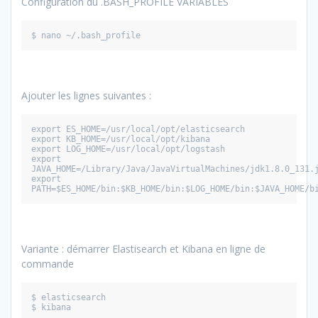
Configuration du .BASH_PROFILE VARIABLES
$ nano ~/.bash_profile
Ajouter les lignes suivantes :
export ES_HOME=/usr/local/opt/elasticsearch
export KB_HOME=/usr/local/opt/kibana
export LOG_HOME=/usr/local/opt/logstash
export 
JAVA_HOME=/Library/Java/JavaVirtualMachines/jdk1.8.0_131.
export 
PATH=$ES_HOME/bin:$KB_HOME/bin:$LOG_HOME/bin:$JAVA_HOME/b
Variante : démarrer Elastisearch et Kibana en ligne de
commande
$ elasticsearch
$ kibana