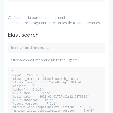
Vérification du bon fonctionnement
Lancer votre navigateur et tester les deux URL suivantes :
Elastisearch
http://localhost:9200/
Elastisearch doit répondre un truc du genre :
{
"name" : "XCGiBbC",
"cluster_name" : "elasticsearch_arnaud",
"cluster_uuid" : "T5HZ5aGwRuuXg26f98fcnA",
"version" : {
"number" : "6.2.0",
"build_hash" : "37cdac1",
"build_date" : "2018-02-01T17:31:12.527918Z",
"build_snapshot" : false,
"lucene_version" : "7.2.1",
"minimum_wire_compatibility_version" : "5.6.0",
"minimum_index_compatibility_version" : "5.0.0"