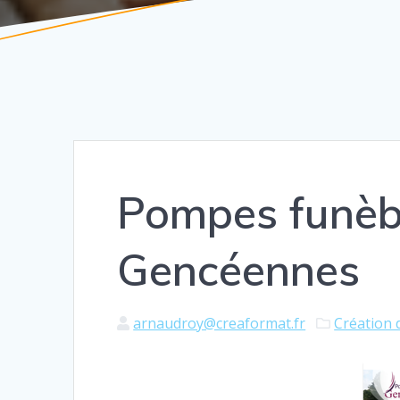
Pompes funèb
Gencéennes
arnaudroy@creaformat.fr
Création 