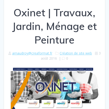
Oxinet | Travaux,
Jardin, Ménage et
Peinture
arnaudroy@creaformat.fr
Création de site web
3
août 2016
|
0