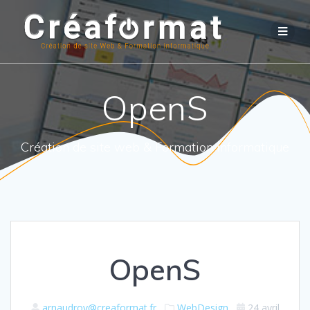
OpenS
Création de site web & Formation informatique
OpenS
arnaudroy@creaformat.fr
WebDesign
24 avril