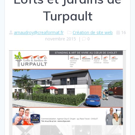
Turpault
arnaudroy@creaformat.fr
Création de site web
16
novembre 2015
|
0