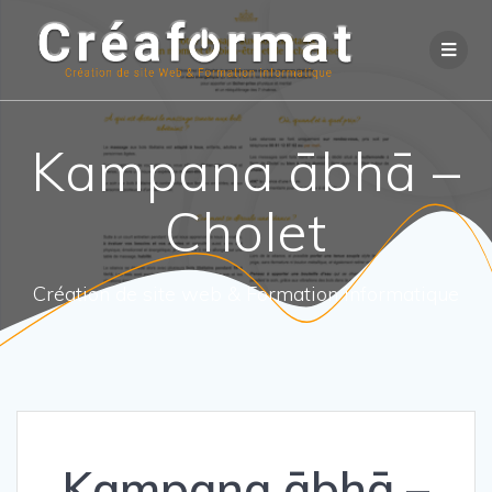
Kampana ābhā –
Cholet
Création de site web & Formation informatique
Kampana ābhā –