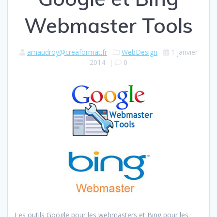
Webmaster Tools
arnaudroy@creaformat.fr
WebDesign
1 janvier
2014
|
0
Les outils Google pour les webmasters et Bing pour les